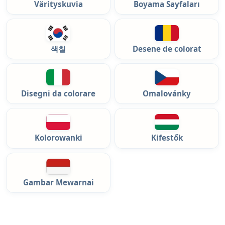
Värityskuvia
Boyama Sayfaları
색칠
Desene de colorat
Disegni da colorare
Omalovánky
Kolorowanki
Kifestők
Gambar Mewarnai